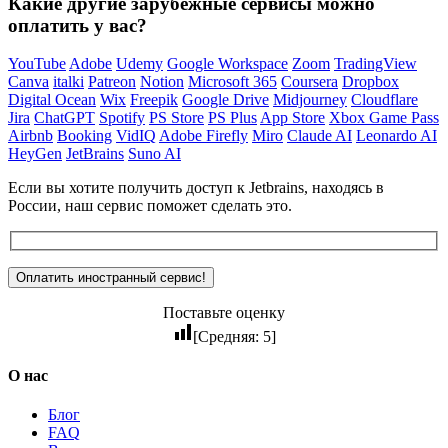
Какие другие зарубежные сервисы можно
оплатить у вас?
YouTube
Adobe
Udemy
Google Workspace
Zoom
TradingView
Canva
italki
Patreon
Notion
Microsoft 365
Coursera
Dropbox
Digital Ocean
Wix
Freepik
Google Drive
Midjourney
Cloudflare
Jira
ChatGPT
Spotify
PS Store
PS Plus
App Store
Xbox Game Pass
Airbnb
Booking
VidIQ
Adobe Firefly
Miro
Claude AI
Leonardo AI
HeyGen
JetBrains
Suno AI
Если вы хотите получить доступ к Jetbrains, находясь в
России, наш сервис поможет сделать это.
Поставьте оценку
[Средняя:
5
]
О нас
Блог
FAQ