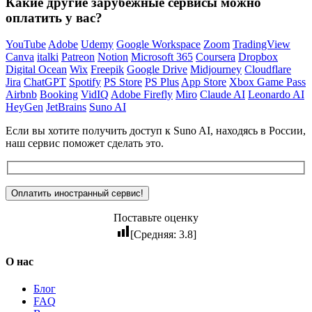
Какие другие зарубежные сервисы можно
оплатить у вас?
YouTube
Adobe
Udemy
Google Workspace
Zoom
TradingView
Canva
italki
Patreon
Notion
Microsoft 365
Coursera
Dropbox
Digital Ocean
Wix
Freepik
Google Drive
Midjourney
Cloudflare
Jira
ChatGPT
Spotify
PS Store
PS Plus
App Store
Xbox Game Pass
Airbnb
Booking
VidIQ
Adobe Firefly
Miro
Claude AI
Leonardo AI
HeyGen
JetBrains
Suno AI
Если вы хотите получить доступ к Suno AI, находясь в России,
наш сервис поможет сделать это.
Поставьте оценку
[Средняя:
3.8
]
О нас
Блог
FAQ